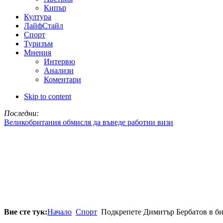
Кипър
Култура
ЛайфСтайл
Спорт
Туризъм
Мнения
Интервю
Анализи
Коментари
Skip to content
Последни:
Великобритания обмисля да въведе работни визи
Вие сте тук:
Начало
Спорт
Подкрепете Димитър Бербатов в бит