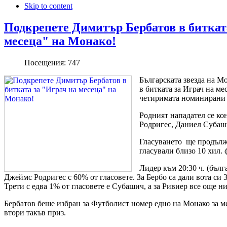
Skip to content
Подкрепете Димитър Бербатов в биткат
месеца" на Монако!
Посещения:
747
Българската звезда на М
в битката за Играч на ме
четиримата номинирани 
Родният нападател се ко
Родригес, Даниел Субаш
Гласуването ще продълж
гласували близо 10 хил.
Лидер към 20:30 ч. (бълг
Джеймс Родригес с 60% от гласовете. За Бербо са дали вота си 
Трети с едва 1% от гласовете е Субашич, а за Ривиер все още ни
Бербатов беше избран за Футболист номер едно на Монако за мес
втори такъв приз.