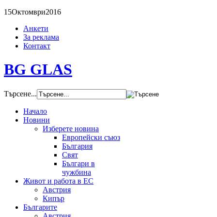
15
Октомври
2016
Анкети
За реклама
Контакт
BG GLAS
Търсене...
Начало
Новини
Изберете новина
Европейски съюз
България
Свят
Българи в
чужбина
Живот и работа в ЕС
Австрия
Кипър
Българите
Австрия