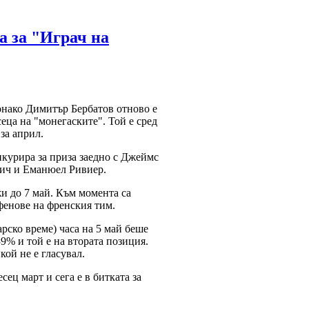
а за "Играч на
онако Димитър Бербатов отново е
сеца на "монегаските". Той е сред
за април.
нкурира за приза заедно с Джеймс
ич и Еманюел Ривиер.
и до 7 май. Към момента са
 фенове на френския тим.
арско време) часа на 5 май беше
39% и той е на втората позиция.
кой не е гласувал.
ец март и сега е в битката за