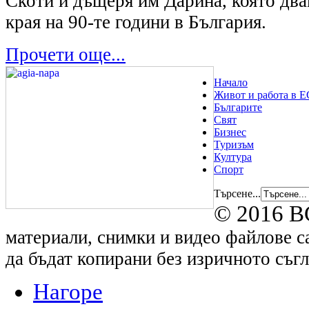
Скоти и дъщеря им Дарина, която два
края на 90-те години в България.
Прочети още...
Начало
Живот и работа в Е
Българите
Свят
Бизнес
Туризъм
Култура
Спорт
Търсене...
© 2016 B
материали, снимки и видео файлове са
да бъдат копирани без изричното съгл
Нагоре