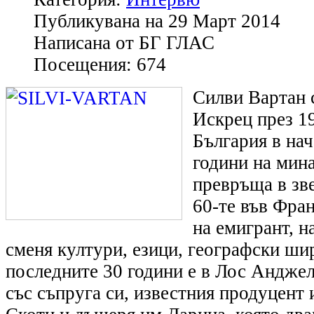
Публикувана на
29 Март 2014
Написана от
БГ ГЛАС
Посещения:
674
Силви Вартан с
Искрец през 19
България в нач
години на мина
превръща в зве
60-те във Фран
на емигрант, н
сменя култури, езици, географски ши
последните 30 години е в Лос Анджел
със съпруга си, известния продуцент