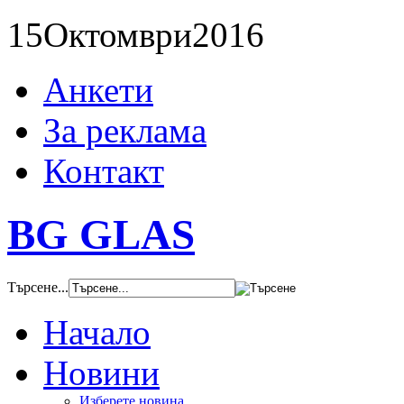
15
Октомври
2016
Анкети
За реклама
Контакт
BG GLAS
Търсене...
Начало
Новини
Изберете новина