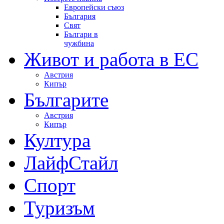
Европейски съюз
България
Свят
Българи в
чужбина
Живот и работа в ЕС
Австрия
Кипър
Българите
Австрия
Кипър
Култура
ЛайфСтайл
Спорт
Туризъм