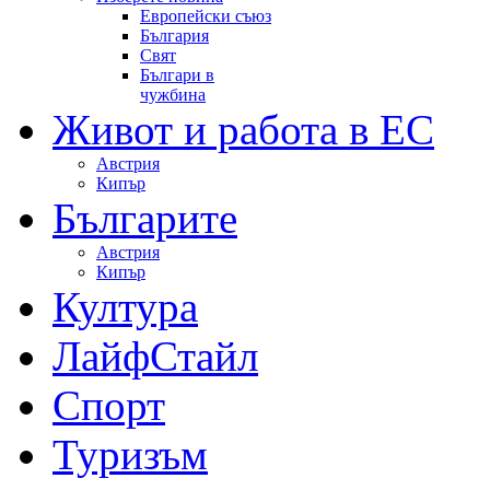
Европейски съюз
България
Свят
Българи в
чужбина
Живот и работа в ЕС
Австрия
Кипър
Българите
Австрия
Кипър
Култура
ЛайфСтайл
Спорт
Туризъм