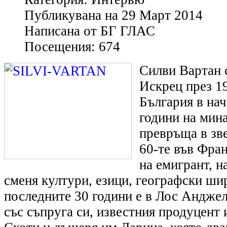
Публикувана на
29 Март 2014
Написана от
БГ ГЛАС
Посещения:
674
Силви Вартан с
Искрец през 19
България в нач
години на мина
превръща в зве
60-те във Фран
на емигрант, н
сменя култури, езици, географски ши
последните 30 години е в Лос Анджел
със съпруга си, известния продуцент