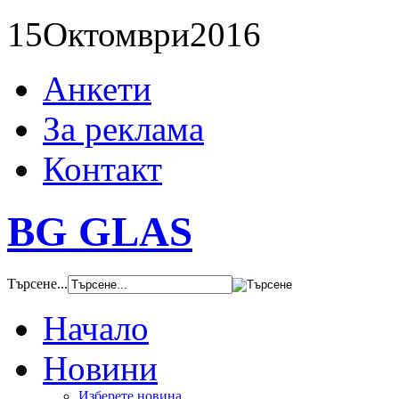
15
Октомври
2016
Анкети
За реклама
Контакт
BG GLAS
Търсене...
Начало
Новини
Изберете новина