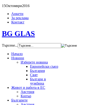
15
Октомври
2016
Анкети
За реклама
Контакт
BG GLAS
Търсене...
Начало
Новини
Изберете новина
Европейски съюз
България
Свят
Българи в
чужбина
Живот и работа в ЕС
Австрия
Кипър
Българите
Австрия