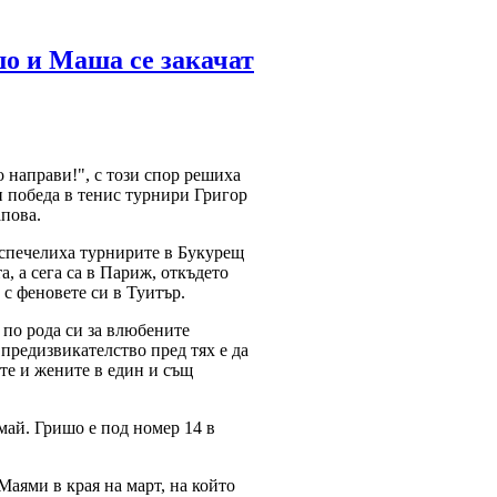
шо и Маша се закачат
о направи!", с този спор решиха
и победа в тенис турнири Григор
пова.
 спечелиха турнирите в Букурещ
, а сега са в Париж, откъдето
 с феновете си в Туитър.
 по рода си за влюбените
 предизвикателство пред тях е да
те и жените в един и същ
май. Гришо е под номер 14 в
аями в края на март, на който