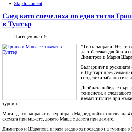
Skip to content
След като спечелиха по една титла Гри
в Туитър
Посещения:
619
"Ти го направи! Не, ти г
да отбележат двойната с
Димитров и Мария Шара
Българинът и рускинята
и Щутгарт през седмицата
споделиха забавно селфи
Двойната победа е първа
тенисисти, а следващото
вземат титлите при мъже
турнир.
Могат да го направят на турнира в Мадрид, който започва на 4 
схемата при мъжете, докато Маша е девета при дамите.
Димитров и Шарапова играха заедно за последно на турнира в М