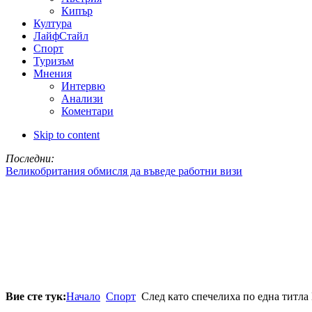
Кипър
Култура
ЛайфСтайл
Спорт
Туризъм
Мнения
Интервю
Анализи
Коментари
Skip to content
Последни:
Великобритания обмисля да въведе работни визи
Вие сте тук:
Начало
Спорт
След като спечелиха по една титла