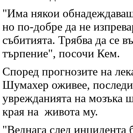
"Има някои обнадеждаващ
но по-добре да не изпрев
събитията. Трябва да се 
търпение", посочи Кем.
Според прогнозите на лек
Шумахер оживее, последи
уврежданията на мозъка щ
края на живота му.
"Веднага след инцидента б