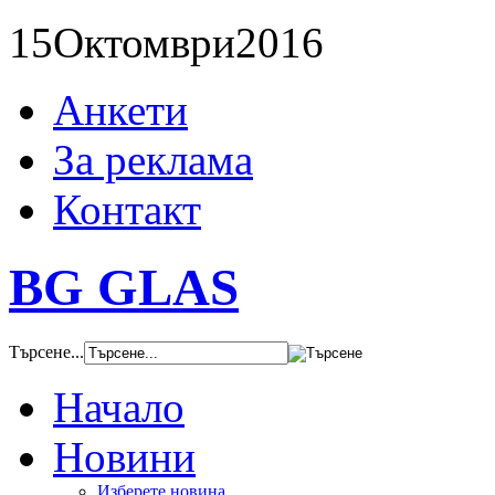
15
Октомври
2016
Анкети
За реклама
Контакт
BG GLAS
Търсене...
Начало
Новини
Изберете новина