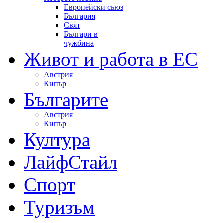
Европейски съюз
България
Свят
Българи в
чужбина
Живот и работа в ЕС
Австрия
Кипър
Българите
Австрия
Кипър
Култура
ЛайфСтайл
Спорт
Туризъм