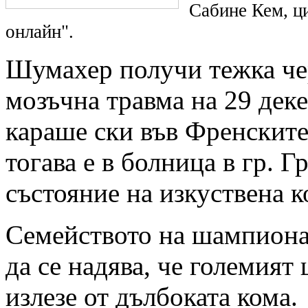
Сабине Кем, ц
онлайн".
Шумахер получи тежка че
мозъчна травма на 29 дек
караше ски във Френските
тогава е в болница в гр. Г
състояние на изкуствена к
Семейството на шампиона
да се надява, че големия
излезе от дълбоката кома.