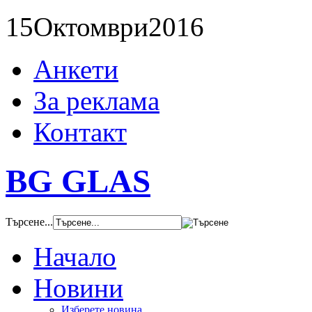
15
Октомври
2016
Анкети
За реклама
Контакт
BG GLAS
Търсене...
Начало
Новини
Изберете новина