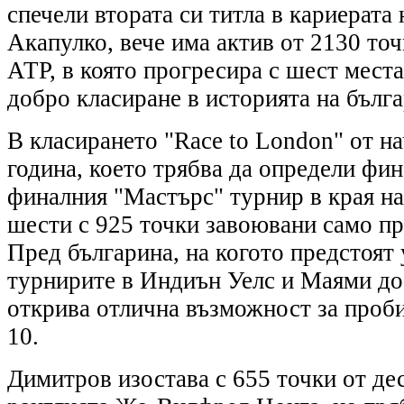
спечели втората си титла в кариерата 
Акапулко, вече има актив от 2130 точ
АТР, в която прогресира с шест места
добро класиране в историята на бълга
В класирането "Race to London" от н
година, което трябва да определи фин
финалния "Мастърс" турнир в края на 
шести с 925 точки завоювани само пре
Пред българина, на когото предстоят 
турнирите в Индиън Уелс и Маями до 
открива отлична възможност за проби
10.
Димитров изостава с 655 точки от дес