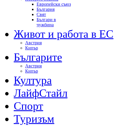
Европейски съюз
България
Свят
Българи в
чужбина
Живот и работа в ЕС
Австрия
Кипър
Българите
Австрия
Кипър
Култура
ЛайфСтайл
Спорт
Туризъм