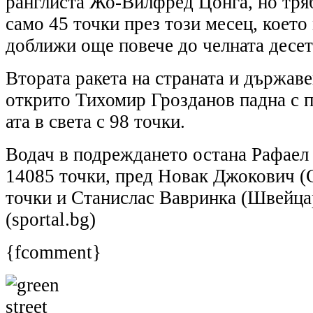
ранглиста Жо-Вилфред Цонга, но тря
само 45 точки през този месец, което
доближи още повече до челната десетк
Втората ракета на страната и държав
открито Тихомир Грозданов падна с п
ата в света с 98 точки.
Водач в подреждането остана Рафаел
14085 точки, пред Новак Джокович (
точки и Станислас Вавринка (Швейцар
(sportal.bg)
{fcomment}