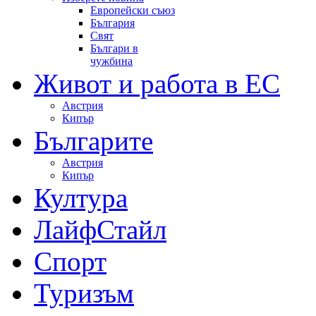
Европейски съюз
България
Свят
Българи в
чужбина
Живот и работа в ЕС
Австрия
Кипър
Българите
Австрия
Кипър
Култура
ЛайфСтайл
Спорт
Туризъм