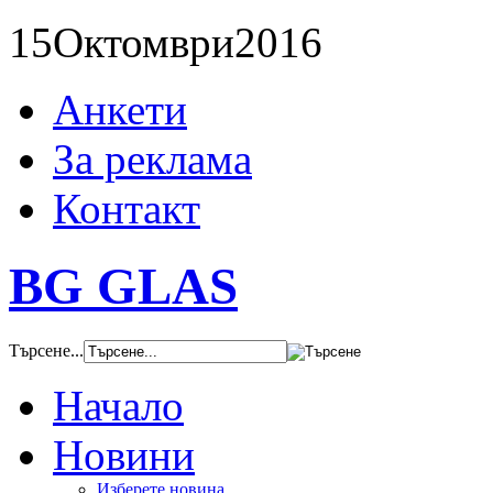
15
Октомври
2016
Анкети
За реклама
Контакт
BG GLAS
Търсене...
Начало
Новини
Изберете новина