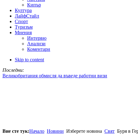
Кипър
Култура
ЛайфСтайл
Спорт
Туризъм
Мнения
Интервю
Анализи
Коментари
Skip to content
Последни:
Великобритания обмисля да въведе работни визи
Вие сте тук:
Начало
Новини
Изберете новина
Свят
Буря в Ге