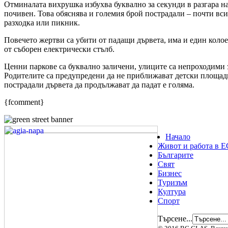
Отминалата вихрушка избухва буквално за секунди в разгара на
почивен. Това обяснява и големия брой пострадали – почти вс
разходка или пикник.
Повечето жертви са убити от падащи дървета, има и един колоез
от съборен електрически стълб.
Ценни паркове са буквално заличени, улиците са непроходими 
Родителите са предупредени да не приближават детски площадк
пострадали дървета да продължават да падат е голяма.
{fcomment}
Начало
Живот и работа в Е
Българите
Свят
Бизнес
Туризъм
Култура
Спорт
Търсене...