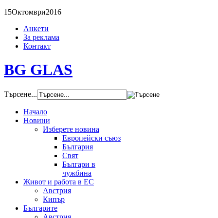
15
Октомври
2016
Анкети
За реклама
Контакт
BG GLAS
Търсене...
Начало
Новини
Изберете новина
Европейски съюз
България
Свят
Българи в
чужбина
Живот и работа в ЕС
Австрия
Кипър
Българите
Австрия