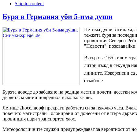
Skip to content
Буря в Германия уби 5-има души
Петима души загинаха, а
тежката буря за последн
провинция Северен Рейн
"Новости", позовавайки
Вятър със 165 километра
литри дъжд в секунда на
линиите. Изкоренени са 
стълбове.
Бурята доведе до забавяне на редица местни полети, десетки ко
дървета, мълнии повредиха няколко къщи.
Летище Дюселдорф прекрати работата си за няколко часа. Влако
повечето магистрали - блокирани от донесени от вятъра дървет
провинция цари транспортен хаос.
Метеорологичните служби предупреждават за вероятност от но