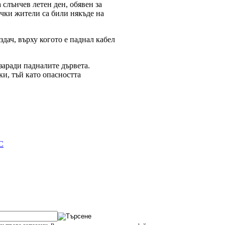
 слънчев летен ден, обявен за
ички жители са били някъде на
дач, върху когото е паднал кабел
заради падналите дървета.
и, тъй като опасността
С