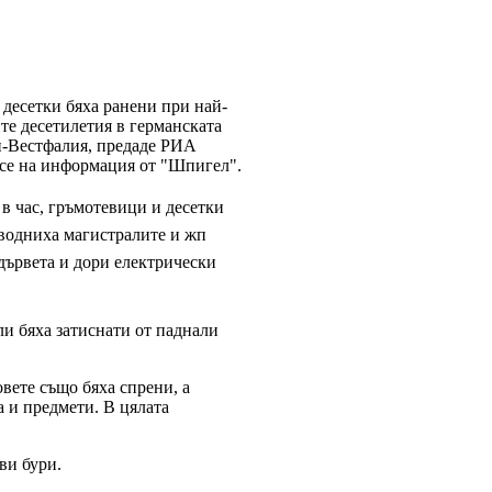
 десетки бяха ранени при най-
ите десетилетия в германската
-Вестфалия, предаде РИА
 се на информация от "Шпигел".
 в час, гръмотевици и десетки
водниха магистралите и жп
дървета и дори електрически
ли бяха затиснати от паднали
вете също бяха спрени, а
а и предмети. В цялата
ви бури.