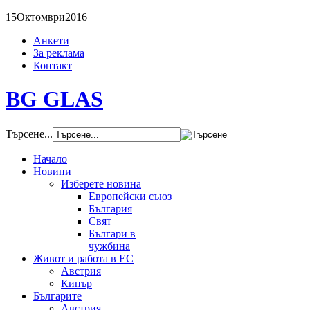
15
Октомври
2016
Анкети
За реклама
Контакт
BG GLAS
Търсене...
Начало
Новини
Изберете новина
Европейски съюз
България
Свят
Българи в
чужбина
Живот и работа в ЕС
Австрия
Кипър
Българите
Австрия