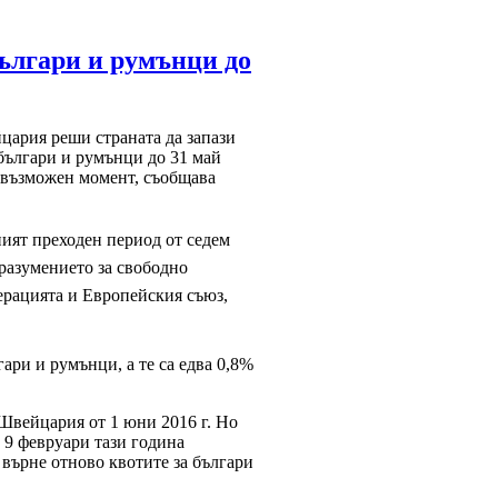
ългари и румънци до
цария реши страната да запази
българи и румънци до 31 май
 възможен момент, съобщава
ият преходен период от седем
разумението за свободно
рацията и Европейския съюз,
ари и румънци, а те са едва 0,8%
 Швейцария от 1 юни 2016 г. Но
а 9 февруари тази година
 върне отново квотите за българи