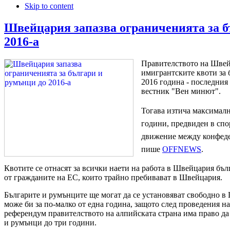
Skip to content
Швейцария запазва ограниченията за б
2016-а
Правителството на Швей
имигрантските квоти за 
2016 година - последния
вестник "Вен минют".
Тогава изтича максималн
години, предвиден в спо
движение между конфеде
пише
OFFNEWS
.
Квотите се отнасят за всички наети на работа в Швейцария бълг
от гражданите на ЕС, които трайно пребивават в Швейцария.
Българите и румънците ще могат да се установяват свободно в
може би за по-малко от една година, защото след проведения н
референдум правителството на алпийската страна има право да
и румънци до три години.