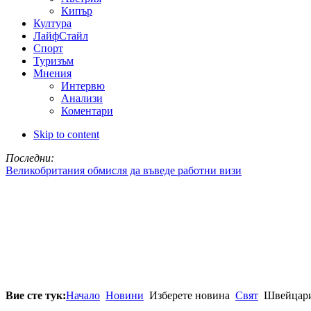
Кипър
Култура
ЛайфСтайл
Спорт
Туризъм
Мнения
Интервю
Анализи
Коментари
Skip to content
Последни:
Великобритания обмисля да въведе работни визи
Вие сте тук:
Начало
Новини
Изберете новина
Свят
Швейцария