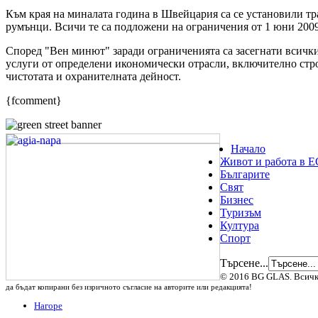
Към края на миналата година в Швейцария са се установили тр
румънци. Всичи те са подложени на ограничения от 1 юни 2009
Според "Вен минют" заради ограниченията са засегнати всичк
услуги от определени икономически отрасли, включително стро
чистотата и охранителната дейност.
{fcomment}
Начало
Живот и работа в Е
Българите
Свят
Бизнес
Туризъм
Култура
Спорт
Търсене...
© 2016 BG GLAS. Всичк
да бъдат копирани без изричното съгласие на авторите или редакцията!
Нагоре