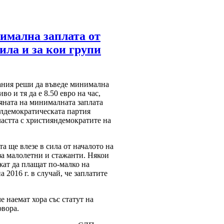
имална заплата от
сила и за кои групи
ания реши да въведе минимална
во и тя да е 8.50 евро на час,
яната на минималната заплата
алдемократическата партия
ластта с християндемократите на
а ще влезе в сила от началото на
 за малолетни и стажанти. Някои
ат да плащат по-малко на
а 2016 г. в случай, че заплатите
е наемат хора със статут на
овора.