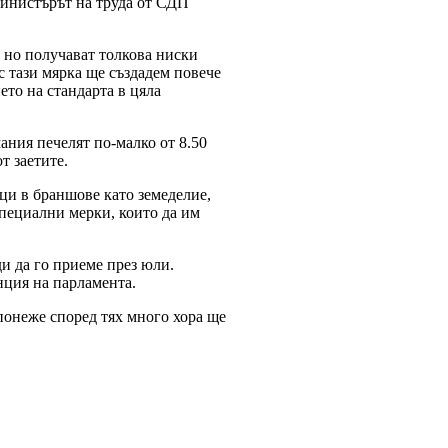
министърът на труда от СДП
, но получават толкова ниски
 с тази мярка ще създадем повече
ето на стандарта в цяла
ания печелят по-малко от 8.50
т заетите.
и в браншове като земеделие,
специални мерки, които да им
и да го приеме през юли.
нция на парламента.
понеже според тях много хора ще