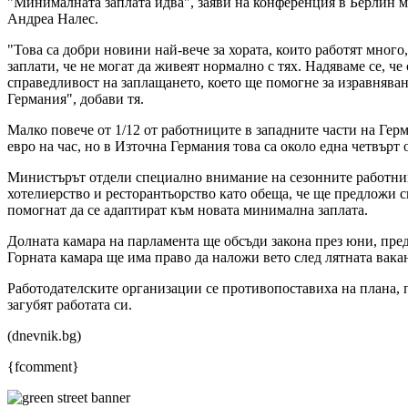
"Минималната заплата идва", заяви на конференция в Берлин 
Андреа Налес.
"Това са добри новини най-вече за хората, които работят много
заплати, че не могат да живеят нормално с тях. Надяваме се, че
справедливост на заплащането, което ще помогне за изравняван
Германия", добави тя.
Малко повече от 1/12 от работниците в западните части на Герм
евро на час, но в Източна Германия това са около една четвърт о
Министърът отдели специално внимание на сезонните работниц
хотелиерство и ресторантьорство като обеща, че ще предложи 
помогнат да се адаптират към новата минимална заплата.
Долната камара на парламента ще обсъди закона през юни, пред
Горната камара ще има право да наложи вето след лятната вака
Работодателските организации се противопоставиха на плана, 
загубят работата си.
(dnevnik.bg)
{fcomment}