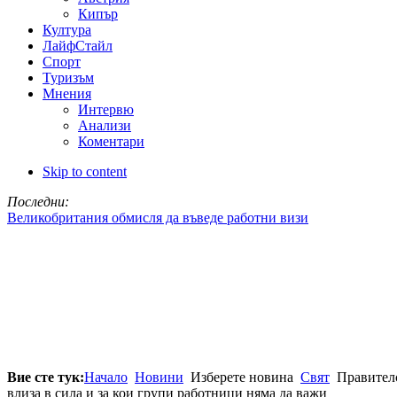
Кипър
Култура
ЛайфСтайл
Спорт
Туризъм
Мнения
Интервю
Анализи
Коментари
Skip to content
Последни:
Великобритания обмисля да въведе работни визи
Вие сте тук:
Начало
Новини
Изберете новина
Свят
Правителс
влиза в сила и за кои групи работници няма да важи