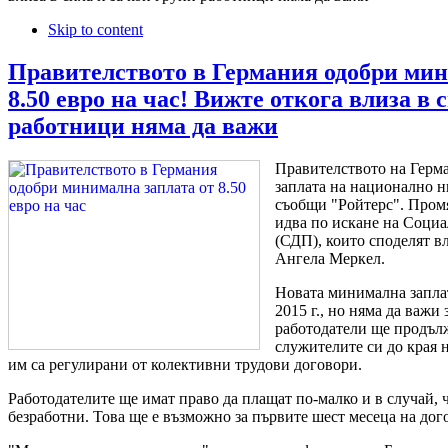
Skip to content
Правителството в Германия одобри мин
8.50 евро на час! Вижте откога влиза в 
работници няма да важи
Правителството на Герм
заплата на национално ни
съобщи "Ройтерс". Пром
идва по искане на Соци
(СДП), които споделят в
Ангела Меркел.
Новата минимална заплат
2015 г., но няма да важи
работодатели ще продълж
служителите си до края н
им са регулирани от колективни трудови договори.
Работодателите ще имат право да плащат по-малко и в случай, ч
безработни. Това ще е възможно за първите шест месеца на дог