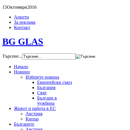
15
Октомври
2016
Анкети
За реклама
Контакт
BG GLAS
Търсене...
Начало
Новини
Изберете новина
Европейски съюз
България
Свят
Българи в
чужбина
Живот и работа в ЕС
Австрия
Кипър
Българите
Австрия