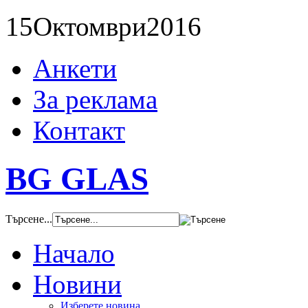
15
Октомври
2016
Анкети
За реклама
Контакт
BG GLAS
Търсене...
Начало
Новини
Изберете новина