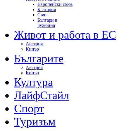
Европейски съюз
България
Свят
Българи в
чужбина
Живот и работа в ЕС
Австрия
Кипър
Българите
Австрия
Кипър
Култура
ЛайфСтайл
Спорт
Туризъм