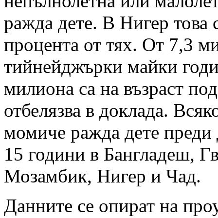
непълнолетна или малоле
ражда дете. В Нигер това с
процента от тях. От 7,3 м
тийнейджърки майки год
милиона са на възраст под
отбелязва в доклада. Всяк
момиче ражда дете преди
15 години в Бангладеш, Г
Мозамбик, Нигер и Чад.
Данните се опират на про