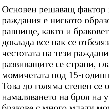
Основен решаващ фактор 
раждания е ниското образ
равнище, както и браковет
доклада все пак се отбеляз
честотата на тези раждани
развиващите се страни, гл
момичетата под 15-годишн
Това до голяма степен се 
намаляването на броя на 
бракове с много млади мо