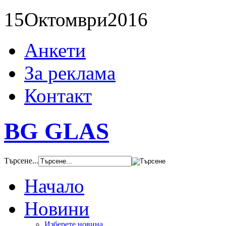
15
Октомври
2016
Анкети
За реклама
Контакт
BG GLAS
Търсене...
Начало
Новини
Изберете новина