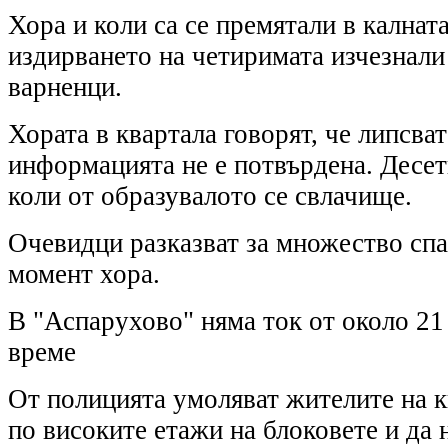
Хора и коли са се премятали в калнат
издирването на четиримата изчезнали
варненци.
Хората в квартала говорят, че липсват
информацията не е потвърдена. Десет
коли от образувалото се свлачище.
Очевидци разказват за множество спа
момент хора.
В "Аспарухово" няма ток от около 21
време
От полицията умоляват жителите на кв
по високите етажи на блоковете и да н