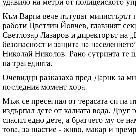
удавило на метри от полицейското уп
Към Варна вече пътуват министърът 
работи Цветлин Йовчев, главният се
Светлозар Лазаров и директорът на 
безопасност и защита на населението
Николай Николов. Рано сутринта те щ
на трагедията.
Очевидци разказаха пред Дарик за мн
последния момент хора.
Мъж се пресегнал от терасата си на п
издърпал дете от калната вода. Друг 
спасил едно дете, а братчето му се н
това, за щастие - живо, макар и прем