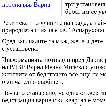
три установен
броят им се ув
Реки текат по улиците на града, а най
природната стихия е кв. "Аспарухово"
Сред загиналите са мъж, жена и дете
е установена.
Информацията потвърди пред Дарик 
на РДВР Варна Ивана Милева с уговор
жертвите от бедствието все още не м
окончателно съобщен.
По-рано стана ясно, че една от жертв
бедстващия варненски квартал е момч