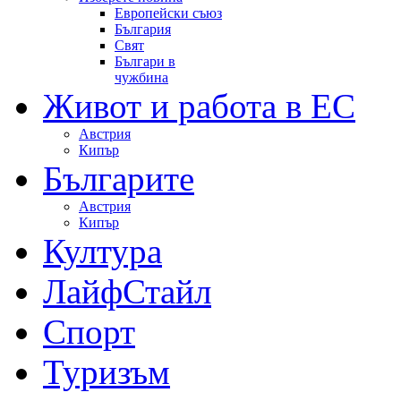
Европейски съюз
България
Свят
Българи в
чужбина
Живот и работа в ЕС
Австрия
Кипър
Българите
Австрия
Кипър
Култура
ЛайфСтайл
Спорт
Туризъм