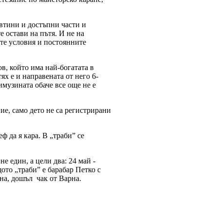
евтини и достъпни части и
е остави на пътя. И не на
ите условия и постоянните
в, който има най-богатата в
ях е и направената от него 6-
музината обаче все още не е
ие, само дето не са регистрирани
ф да я кара. В „траби” се
не един, а цели два: 24 май -
щото „траби” е барабар Петко с
на, дошъл чак от Варна.