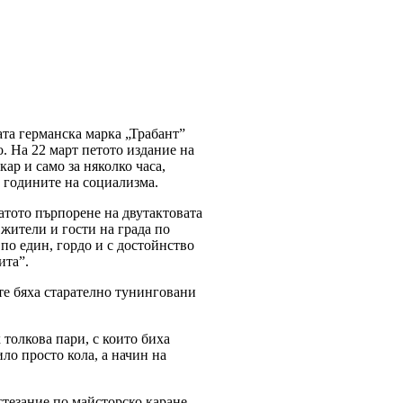
ата германска марка „Трабант”
. На 22 март петото издание на
кар и само за няколко часа,
в годините на социализма.
натото пърпорене на двутактовата
жители и гости на града по
по един, гордо и с достойнство
ита”.
е бяха старателно тунинговани
 толкова пари, с които биха
ило просто кола, а начин на
стезание по майсторско каране,