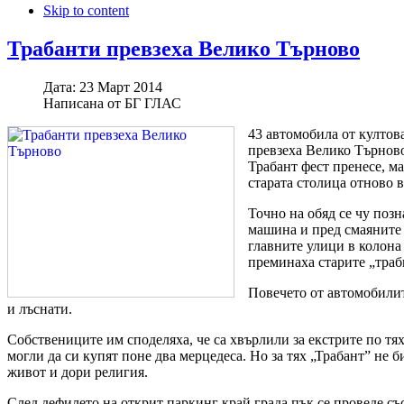
Skip to content
Трабанти превзеха Велико Търново
Дата:
23 Март 2014
Написана от
БГ ГЛАС
43 автомобила от култов
превзеха Велико Търново
Трабант фест пренесе, ма
старата столица отново 
Точно на обяд се чу поз
машина и пред смаяните 
главните улици в колона 
преминаха старите „траб
Повечето от автомобилит
и лъснати.
Собствениците им споделяха, че са хвърлили за екстрите по тях
могли да си купят поне два мерцедеса. Но за тях „Трабант” не б
живот и дори религия.
След дефилето на открит паркинг край града пък се проведе съ