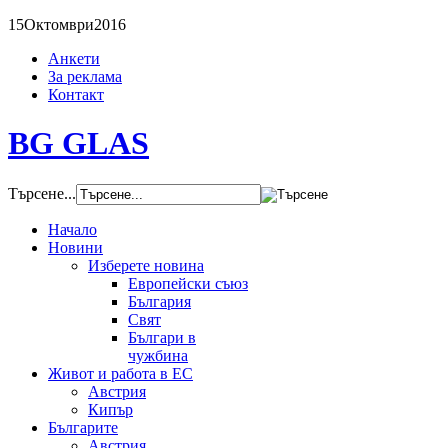
15
Октомври
2016
Анкети
За реклама
Контакт
BG GLAS
Търсене...
Начало
Новини
Изберете новина
Европейски съюз
България
Свят
Българи в
чужбина
Живот и работа в ЕС
Австрия
Кипър
Българите
Австрия