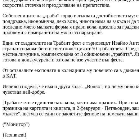
скоростна отсечка и преодоляване на препятствия.
Собствениците на „траби” гордо изтъкваха достойнствата му: 
поддръжка, икономична, леко вози, никога няма да закъса и да т
последно място малката форма я прави кола, идеална за градск
проблеми с намирането на място за паркиране.
Един от създателите на Трабант фест е търновецът Ивайло Анто
страната и може би и в света колекция от 50 трабантчета. Сред т
местна лимузина, комплектована от 8 обикновени „трабита“. Ли
готова и доизкусурена и затова не взе участие във феста.
От останалите експонати в колекцията му повечето са в движен
в КАТ.
Ивайло споделя, че има и друга кола - „Волво”, но не му било ке
чувствал най-добре.
„Трабантчето е единствената кола, която има празник. При това 
празника на хартията и книгата, и 2 февруари - Петльовден, за
мъжете“, шегува се един от заклетите фенове на немската маши
("Монитор")
{fcomment}