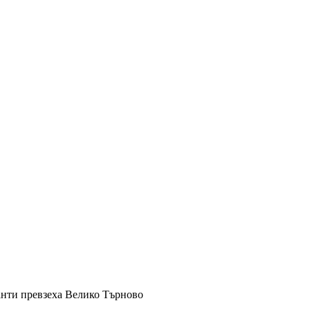
нти превзеха Велико Търново