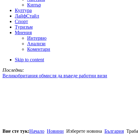
Кипър
Култура
ЛайфСтайл
Спорт
Туризъм
Мнения
Интервю
Анализи
Коментари
Skip to content
Последни:
Великобритания обмисля да въведе работни визи
Вие сте тук:
Начало
Новини
Изберете новина
България
Траба