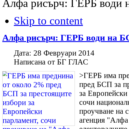
Алфа рисърч: ГЕРБ води н
Skip to content
Алфа рисърч: ГЕРБ води на Б
Дата:
28 Февруари 2014
Написана от
БГ ГЛАС
>ГЕРБ има пре
пред БСП за п
за Европейски
сочи национал
проучване на 
агенция "Алфа
електоралните