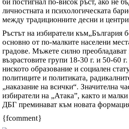
би постигнал по-висок ръст, ако не б
личностната и психологическата бари
между традиционните десни и центри
Ръстът на избиратели към„България б
основно от по-малките населени мест
градове. Мъжете силно преобладават 
възрастовите групи 18-30 г. и 50-60 г
ниското образование и социален стат
политиците и политиката, радикалнит
„наказание на всички“. Значителна ч
избиратели на „Атака”, както и малки
ДБГ преминават към новата формаци
{fcomment}