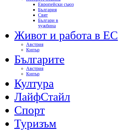
Европейски съюз
България
Свят
Българи в
чужбина
Живот и работа в ЕС
Австрия
Кипър
Българите
Австрия
Кипър
Култура
ЛайфСтайл
Спорт
Туризъм