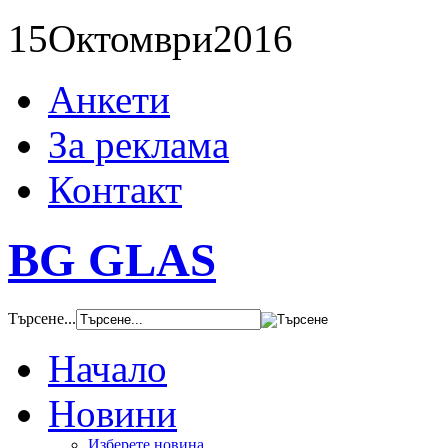
15
Октомври
2016
Анкети
За реклама
Контакт
BG GLAS
Търсене...
Начало
Новини
Изберете новина