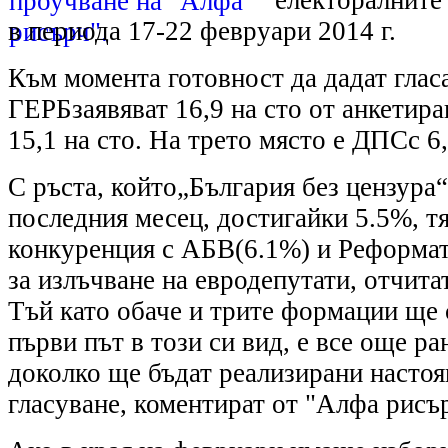
в периода 17-22 февруари 2014 г.
Към момента готовност да дадат гласа
ГЕРБзаявяват 16,9 на сто от анкетира
15,1 на сто. На трето място е ДПСс 6
С ръста, който„България без цензура“
последния месец, достигайки 5.5%, тя
конкуренция с АБВ(6.1%) и Реформат
за излъчване на евродепутати, отчита
Тъй като обаче и трите формации ще с
първи път в този си вид, е все още ра
доколко ще бъдат реализирани насто
гласуване, коментират от "Алфа рисъ