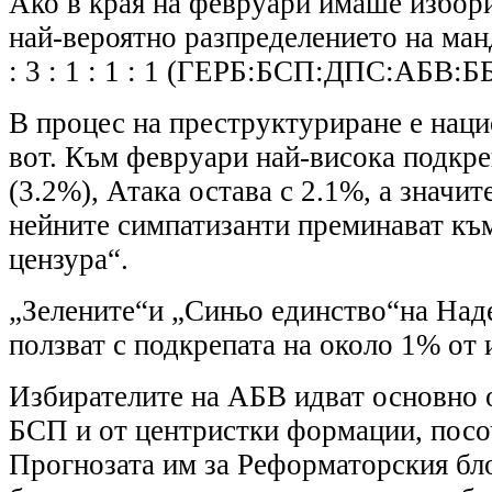
Ако в края на февруари имаше избори
най-вероятно разпределението на манд
: 3 : 1 : 1 : 1 (ГЕРБ:БСП:ДПС:АБВ:Б
В процес на преструктуриране е нац
вот. Към февруари най-висока подкр
(3.2%), Атака остава с 2.1%, а значит
нейните симпатизанти преминават към
цензура“.
„Зелените“и „Синьо единство“на На
ползват с подкрепата на около 1% от 
Избирателите на АБВ идват основно 
БСП и от центристки формации, посо
Прогнозата им за Реформаторския бло