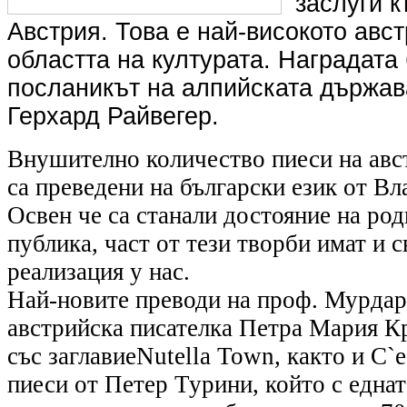
заслуги 
Австрия. Това е най-високото авст
областта на културата. Наградата
посланикът на алпийската държава
Герхард Райвегер.
Внушително количество пиеси на авс
са преведени на български език от В
Освен че са станали достояние на род
публика, част от тези творби имат и 
реализация у нас.
Най-новите преводи на проф. Мурдар
австрийска писателка Петра Мария Кр
със заглавиеNutella Town, както и C`es
пиеси от Петер Турини, който с еднат