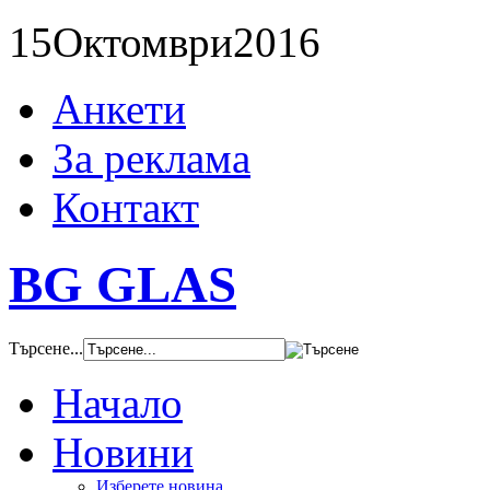
15
Октомври
2016
Анкети
За реклама
Контакт
BG GLAS
Търсене...
Начало
Новини
Изберете новина