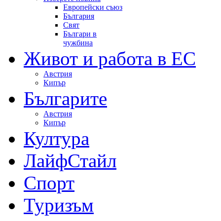
Европейски съюз
България
Свят
Българи в
чужбина
Живот и работа в ЕС
Австрия
Кипър
Българите
Австрия
Кипър
Култура
ЛайфСтайл
Спорт
Туризъм