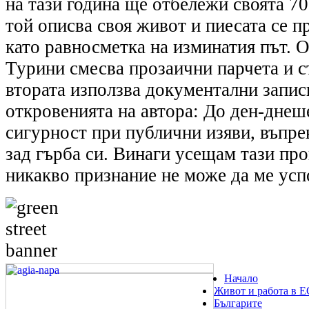
на тази година ще отбележи своята 7
той описва своя живот и пиесата се 
като равносметка на изминатия път. О
Турини смесва прозаични парчета и с
втората използва документални записи
откровенията на автора: До ден-днеш
сигурност при публични изяви, въпре
зад гърба си. Винаги усещам тази про
никакво признание не може да ме усп
Начало
Живот и работа в Е
Българите