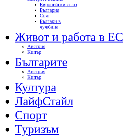
Европейски съюз
България
Свят
Българи в
чужбина
Живот и работа в ЕС
Австрия
Кипър
Българите
Австрия
Кипър
Култура
ЛайфСтайл
Спорт
Туризъм