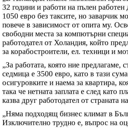
32 години и работи на пълен работен
1050 евро без таксите, но заварчик м
повече в зависимост от опита му. Осв
свободни места за компютърни специа
работодател от Холандия, който пред
за корабостроители, ел. техници и мо
„За работата, която ние предлагаме, с
седмица е 3500 евро, като в тази сум
осигуровките и наема за квартира, ко
така че нетната заплата е след като п
казва друг работодател от страната на
„Няма подходящ бизнес климат в Бъл
Изключително трудно е, въпрос на оц