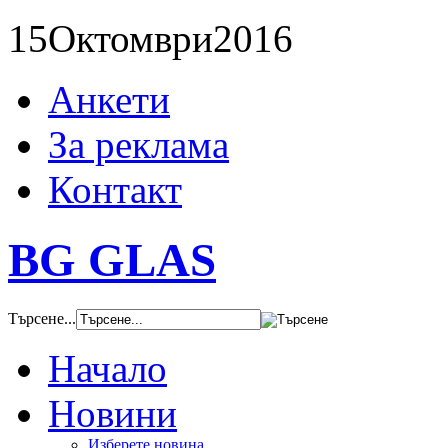
15
Октомври
2016
Анкети
За реклама
Контакт
BG GLAS
Търсене...
Начало
Новини
Изберете новина