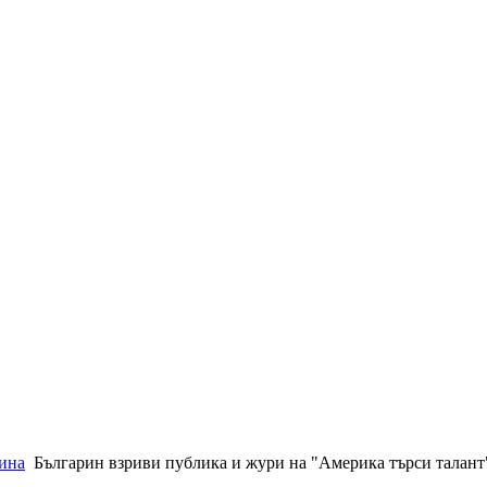
ина
Българин взриви публика и жури на "Америка търси талан