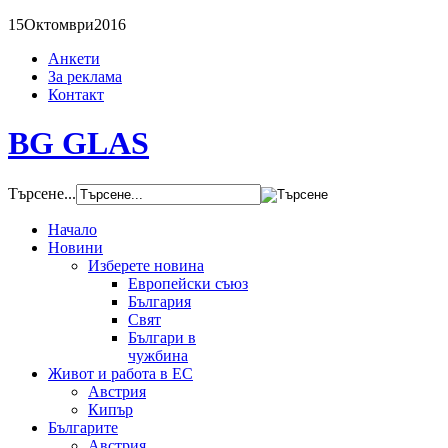
15
Октомври
2016
Анкети
За реклама
Контакт
BG GLAS
Търсене...
Начало
Новини
Изберете новина
Европейски съюз
България
Свят
Българи в
чужбина
Живот и работа в ЕС
Австрия
Кипър
Българите
Австрия