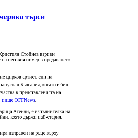
мерика търси
Кристиян Стойнев взриви
 на неговия номер в предаването
ие цирков артист, син на
напуснал България, когато е бил
 участва в представленията на
,
пише OFFNews
.
арица Атейди, е изпълнителка на
йди, която държи най-стария,
ира изправен на ръце върху