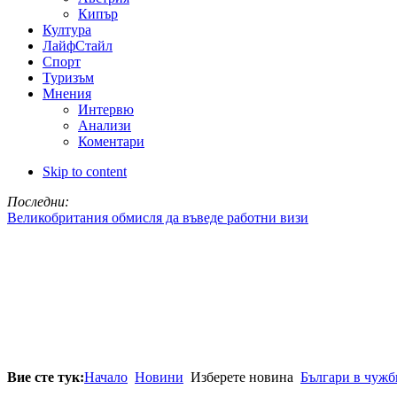
Кипър
Култура
ЛайфСтайл
Спорт
Туризъм
Мнения
Интервю
Анализи
Коментари
Skip to content
Последни:
Великобритания обмисля да въведе работни визи
Вие сте тук:
Начало
Новини
Изберете новина
Българи в чужб