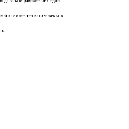
пя да запази равновесие с един
ойто е известен като човекът в
то: