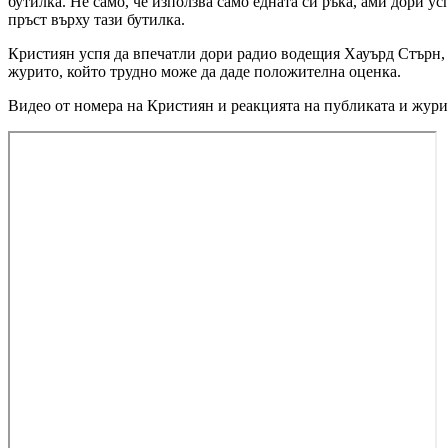
бутилка. Не само, че използва само едната си ръка, ами дори ус
пръст върху тази бутилка.
Кристиян успя да впечатли дори радио водещия Хауърд Стърн, к
журито, който трудно може да даде положителна оценка.
Видео от номера на Кристиян и реакцията на публиката и жури