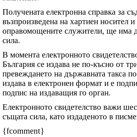
Получената електронна справка за съ
възпроизведена на хартиен носител и 
оправомощените служители, ще има д
сила.
В момента електронното свидетелство
България се издава не по-късно от тр
превеждането на държавната такса по 
издава в електронен формат и е подп
подпис на издаващия го орган.
Електронното свидетелство важи шес
същата сила, като издаденото в писм
{fcomment}