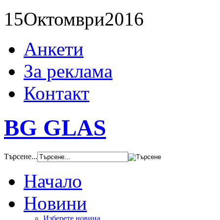
15
Октомври
2016
Анкети
За реклама
Контакт
BG GLAS
Търсене...
Начало
Новини
Изберете новина