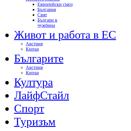
Европейски съюз
България
Свят
Българи в
чужбина
Живот и работа в ЕС
Австрия
Кипър
Българите
Австрия
Кипър
Култура
ЛайфСтайл
Спорт
Туризъм