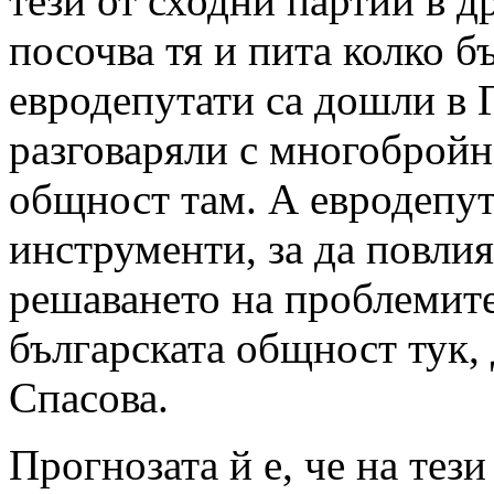
тези от сходни партии в д
посочва тя и пита колко б
евродепутати са дошли в 
разговаряли с многобройн
общност там. А евродепут
инструменти, за да повлия
решаването на проблемите
българската общност тук,
Спасова.
Прогнозата й е, че на тез