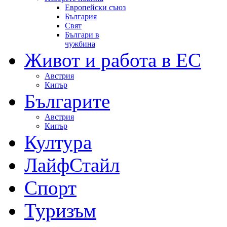
Европейски съюз
България
Свят
Българи в
чужбина
Живот и работа в ЕС
Австрия
Кипър
Българите
Австрия
Кипър
Култура
ЛайфСтайл
Спорт
Туризъм