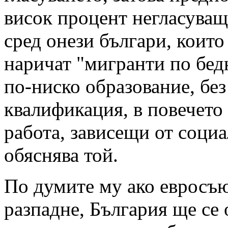
висок процент негласува
сред онези българи, които
наричат "мигранти по бедн
по-ниско образование, без
квалификация, в повечето 
работа, зависещи от соци
обяснява той.
По думите му ако евросъю
разпадне, България ще се