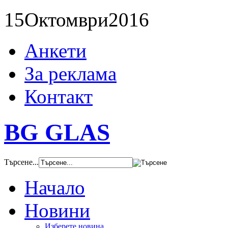
15
Октомври
2016
Анкети
За реклама
Контакт
BG GLAS
Търсене...
Начало
Новини
Изберете новина