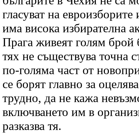
българите в Чехия не са 
гласуват на евроизборите 
има висока избирателна а
Прага живеят голям брой б
тях не съществува точна с
по-голяма част от новопр
се борят главно за оцеляв
трудно, да не кажа невъз
включването им в организ
разказва тя.