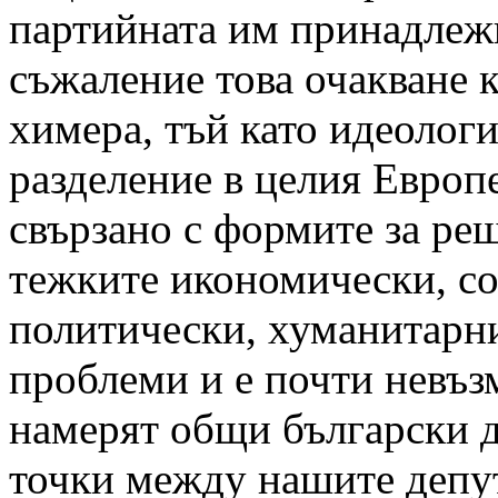
партийната им принадлежн
съжаление това очакване 
химера, тъй като идеолог
разделение в целия Европ
свързано с формите за ре
тежките икономически, с
политически, хуманитарн
проблеми и е почти невъз
намерят общи български 
точки между нашите депу