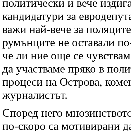
политически и вече издиг
кандидатури за евродепута
важи най-вече за поляците
румънците не оставали по
че ли ние още се чувствам
да участваме пряко в пол
процеси на Острова, коме
журналистът.
Според него мнозинството
по-скоро са мотивирани да