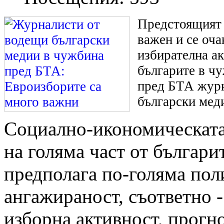
Предстоящият 
важен и се оча
избирателна а
българите в ч
пред БТА журн
български мед
Социално-икономическата
на голяма част от българи
предполага по-голяма пол
ангажираност, съответно -
изборна активност, прогн