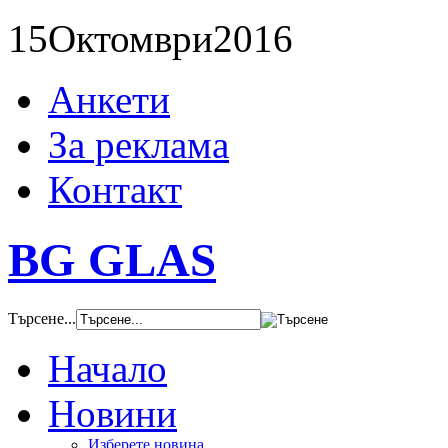
15
Октомври
2016
Анкети
За реклама
Контакт
BG GLAS
Търсене...
Начало
Новини
Изберете новина