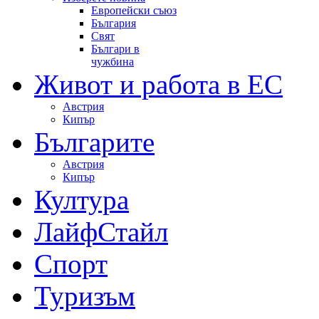
Европейски съюз
България
Свят
Българи в
чужбина
Живот и работа в ЕС
Австрия
Кипър
Българите
Австрия
Кипър
Култура
ЛайфСтайл
Спорт
Туризъм