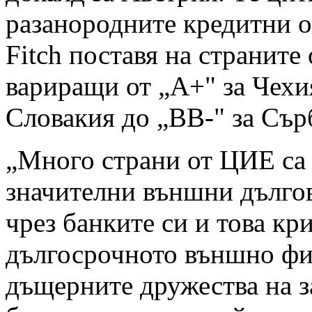
разанородните кредитни о
Fitch поставя на страните 
вариращи от „А+" за Чехи
Словакия до „BB-" за Сър
„Много страни от ЦИЕ са
значителни външни дългов
чрез банките си и това кри
дългосрочното външно фи
дъщерните дружества на з