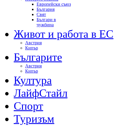
Европейски съюз
България
Свят
Българи в
чужбина
Живот и работа в ЕС
Австрия
Кипър
Българите
Австрия
Кипър
Култура
ЛайфСтайл
Спорт
Туризъм