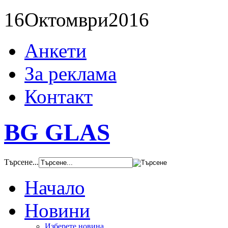
16
Октомври
2016
Анкети
За реклама
Контакт
BG GLAS
Търсене...
Начало
Новини
Изберете новина