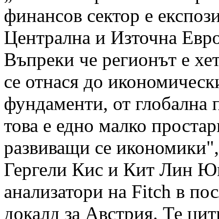
финансов сектор е експоз
Централна и Източна Евр
Въпреки че регионът е хе
се отнася до икономическ
фундаменти, от глобална 
това е едно малко простар
развиващи се икономики",
Гергели Кис и Кит Лин Ю
анализатори на Fitch в по
докалд за Австрия. Те цит