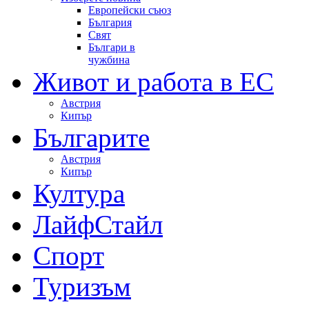
Европейски съюз
България
Свят
Българи в
чужбина
Живот и работа в ЕС
Австрия
Кипър
Българите
Австрия
Кипър
Култура
ЛайфСтайл
Спорт
Туризъм