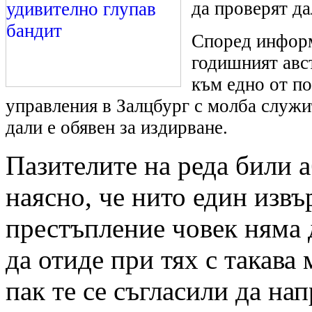
да проверят да
Според инфор
годишният авс
към едно от п
управления в Залцбург с молба служи
дали е обявен за издирване.
Пазителите на реда били 
наясно, че нито един изв
престъпление човек няма
да отиде при тях с такава 
пак те се съгласили да на