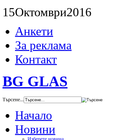
15
Октомври
2016
Анкети
За реклама
Контакт
BG GLAS
Търсене...
Начало
Новини
Изберете новина