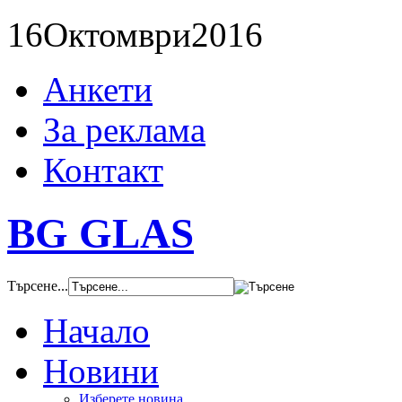
16
Октомври
2016
Анкети
За реклама
Контакт
BG GLAS
Търсене...
Начало
Новини
Изберете новина