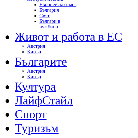
Европейски съюз
България
Свят
Българи в
чужбина
Живот и работа в ЕС
Австрия
Кипър
Българите
Австрия
Кипър
Култура
ЛайфСтайл
Спорт
Туризъм