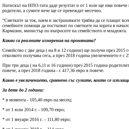
Натискът на НПО-тата даде резултат и от 1 юли ще има повече 
родители, а сумите вече ще се превеждат месечно.
“Сметките за ток, наем и застраховките трябва да се плащат вс
семейните помощи да постъпват по сметките на хората в начало
Кармазин, министър по въпросите на семейството и младежта.
Какви са реалните измерения на промяната?
Семейство с две деца ( на 8 и 12 години) ще получи през 2015 
отколкото получава сега, а през 2018 година увеличението е с 2
При три деца ( на 6,11 и 16 години) през 2015 година родителит
повече, а през 2018 година - с 417,36 евро в повече.
Какво е увеличението, сравнено със сумите, които се изпла
За дете до 2 години:
* в момента - 105,40 евро на месец;
* от 1 юли 2014 г. - 109,70 евро;
* от 1 януари 2016 г. – 111,80 евро;