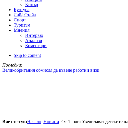
Кипър
Култура
ЛайфСтайл
Спорт
Туризъм
Мнения
Интервю
Анализи
Коментари
Skip to content
Последни:
Великобритания обмисля да въведе работни визи
Вие сте тук:
Начало
Новини
От 1 юли: Увеличават детските н