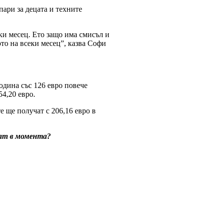
пари за децата и техните
еки месец. Ето защо има смисъл и
то на всеки месец”, казва Софи
година със 126 евро повече
54,20 евро.
е ще получат с 206,16 евро в
щат в момента?