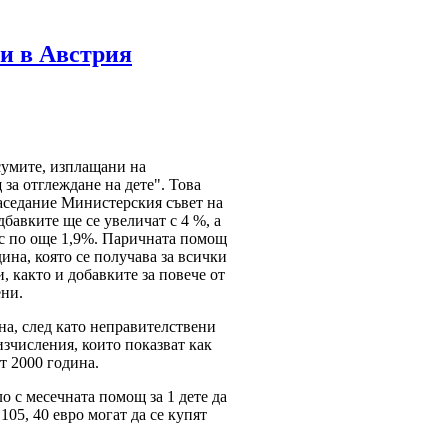
ки в Австрия
сумите, изплащани на
за отглеждане на дете". Това
аседание Министерския съвет на
бавките ще се увеличат с 4 %, а
 с по още 1,9%. Паричната помощ
дина, която се получава за всички
, както и добавките за повече от
ени.
а, след като неправителствени
зчисления, които показват как
т 2000 година.
о с месечната помощ за 1 дете да
105, 40 евро могат да се купят