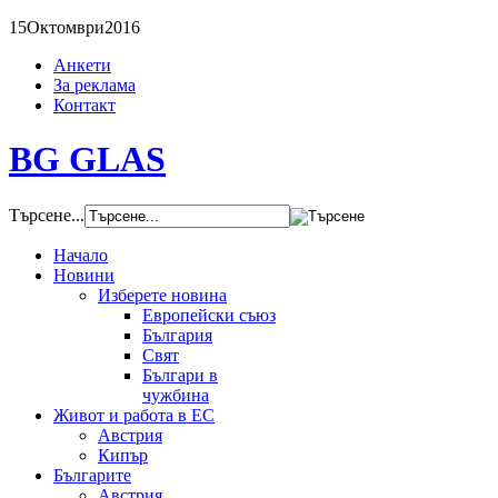
15
Октомври
2016
Анкети
За реклама
Контакт
BG GLAS
Търсене...
Начало
Новини
Изберете новина
Европейски съюз
България
Свят
Българи в
чужбина
Живот и работа в ЕС
Австрия
Кипър
Българите
Австрия