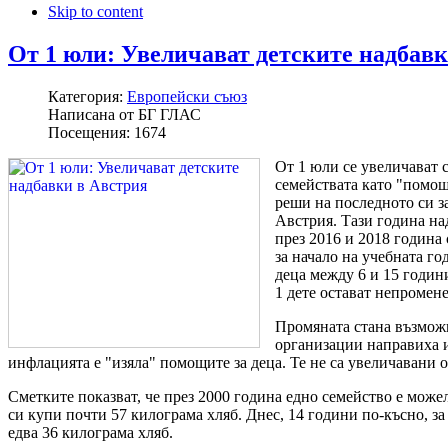
Skip to content
От 1 юли: Увеличават детските надбав
Категория:
Европейски съюз
Написана от
БГ ГЛАС
Посещения:
1674
От 1 юли се увеличават 
семействата като "помощ 
реши на последното си з
Австрия. Тази година над
през 2016 и 2018 година
за начало на учебната го
деца между 6 и 15 години
1 дете остават непромен
Промяната стана възможн
организации направиха и
инфлацията е "изяла" помощите за деца. Те не са увеличавани о
Сметките показват, че през 2000 година едно семейство е можел
си купи почти 57 килограма хляб. Днес, 14 години по-късно, за 
едва 36 килограма хляб.