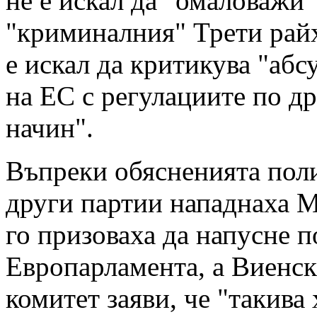
не е искал да "омаловажи"
"криминалния" Трети райх
е искал да критикува "абс
на ЕС с регулациите по д
начин".
Въпреки обясненията пол
други партии нападнаха М
го призоваха да напусне п
Европарламента, а Виенск
комитет заяви, че "такива 