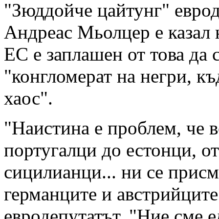
"Зюддойче цайтунг" евро
Андреас Мьолцер е казал 
ЕС е заплашен от това да 
"конгломерат на негри, къ
хаос".
"Наистина е проблем, че в
португалци до естонци, о
сицилианци... ни се присм
германците и австрийците
евродепутатът. "Ние сме е