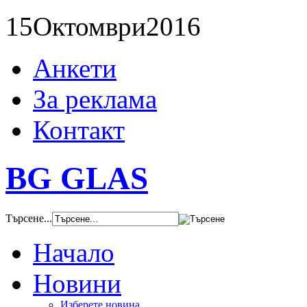
15
Октомври
2016
Анкети
За реклама
Контакт
BG GLAS
Търсене...
Начало
Новини
Изберете новина