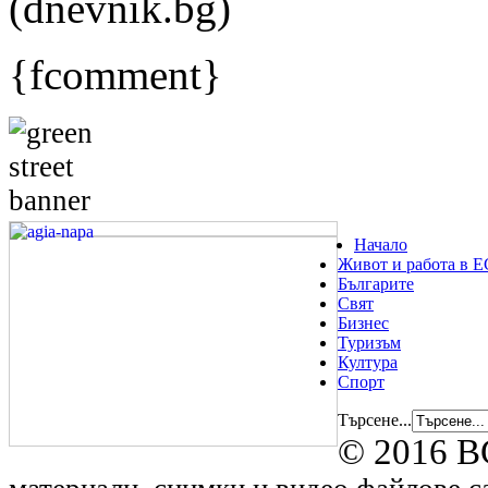
(dnevnik.bg)
{fcomment}
Начало
Живот и работа в Е
Българите
Свят
Бизнес
Туризъм
Култура
Спорт
Търсене...
© 2016 B