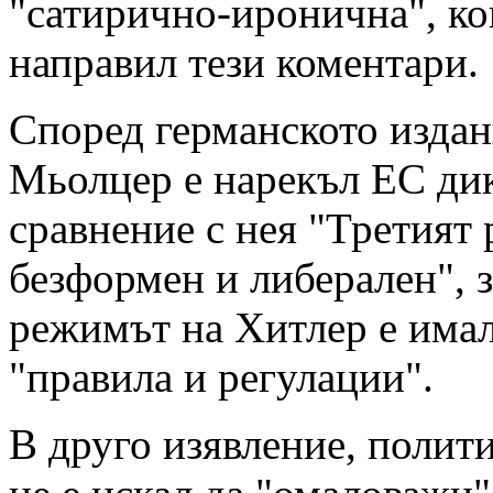
"сатирично-иронична", ко
направил тези коментари.
Според германското издан
Мьолцер е нарекъл ЕС дик
сравнение с нея "Третият 
безформен и либерален", 
режимът на Хитлер е има
"правила и регулации".
В друго изявление, полити