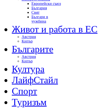
Европейски съюз
България
Свят
Българи в
чужбина
Живот и работа в ЕС
Австрия
Кипър
Българите
Австрия
Кипър
Култура
ЛайфСтайл
Спорт
Туризъм