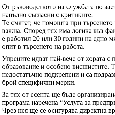
От ръководството на службата по зает
напълно съгласни с критиките.
Те смятат, че помощта при търсенето 
важна. Според тях има логика във фак
е работил 20 или 30 години на едно м
опит в търсенето на работа.
Упреците идват най-вече от хората с 
образование и особено висшистите. Т
недостатъчно подкрепени и са подраз
брой специфични мерки.
За тях от есента ще бъде организиран
програма наречена “Услуга за предпр
Чрез нея ще се осигурява директна в