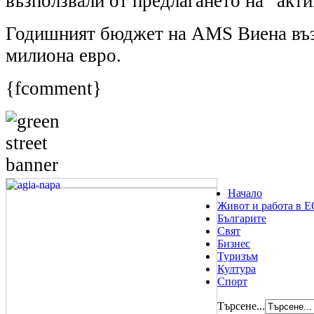
възползвали от предлагането на “акт
Годишният бюджет на AМS Виена въз
милиона евро.
{fcomment}
Начало
Живот и работа в Е
Българите
Свят
Бизнес
Туризъм
Култура
Спорт
Търсене...