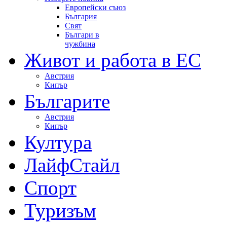
Европейски съюз
България
Свят
Българи в
чужбина
Живот и работа в ЕС
Австрия
Кипър
Българите
Австрия
Кипър
Култура
ЛайфСтайл
Спорт
Туризъм