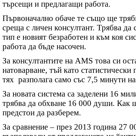
търсещи и предлагащи работа.
Първоначално обаче те също ще тряб
среща с личен консултант. Трябва да 
тип е новият безработен и към коя си
работа да бъде насочен.
За консултантите на AMS това си ост
натоварване, тъй като статистически 
тях разполага само със 7,5 минути на
За новата система са заделени 16 мил
трябва да обхване 16 000 души. Как 
предстои да разберем.
За сравнение – през 2013 година 27 0