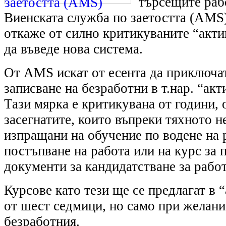
търсещите рабо
Виенската служба по заетостта (AMS) 
откаже от силно критикуваните “акт
да въведе нова система.
От AMS искат от есента да приключа
записване на безработни в т.нар. “ак
Тази мярка е критикувана от години, 
засегнатите, които въпреки тяхното 
изпращани на обучение по водене на 
постъпване на работа или на курс за 
документи за кандидатстване за работ
Курсове като тези ще се предлагат в 
от шест седмици, но само при желани
безработния.