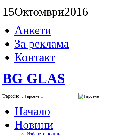
15
Октомври
2016
Анкети
За реклама
Контакт
BG GLAS
Търсене...
Начало
Новини
Изберете новина