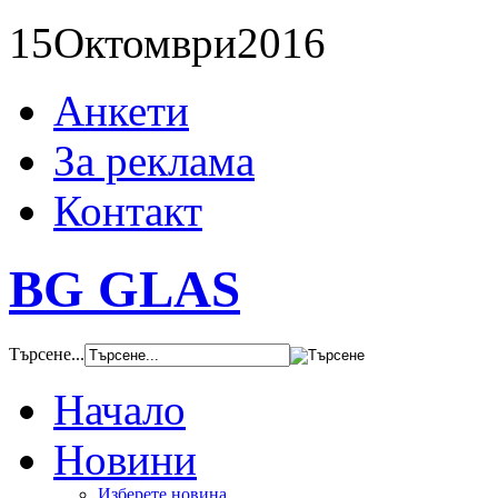
15
Октомври
2016
Анкети
За реклама
Контакт
BG GLAS
Търсене...
Начало
Новини
Изберете новина