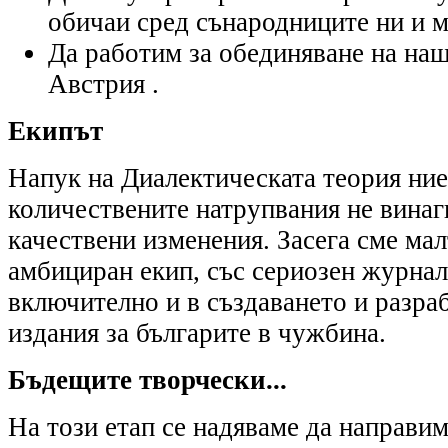
обичаи сред сънародниците ни и м
Да работим за обединяване на на
Австрия .
Екипът
Напук на Диалектическата теория ние
количествените натрупвания не винаг
качествени изменения. Засега сме мал
амбициран екип, със сериозен журнал
включително и в създаването и разра
издания за българите в чужбина.
Бъдещите творчески...
На този етап се надяваме да направим