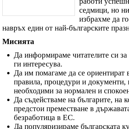
работи успешн
седмици, но ни
избрахме да г
навръх един от най-българските празн
Мисията
Да информираме читателите си за 
ги интересува.
Да им помагаме да се ориентират 
правила, процедури и документи, 
необходими за нормален и спокое
Да съдействаме на българите, на 
предстои преместване в държавата
безработица в ЕС.
Да популяризираме българската ку