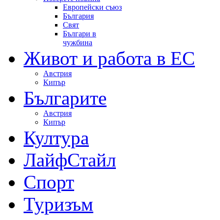
Европейски съюз
България
Свят
Българи в
чужбина
Живот и работа в ЕС
Австрия
Кипър
Българите
Австрия
Кипър
Култура
ЛайфСтайл
Спорт
Туризъм