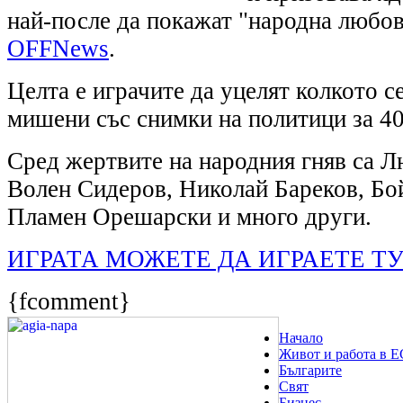
най-после да покажат "народна любо
OFFNews
.
Целта е играчите да уцелят колкото с
мишени със снимки на политици за 40
Сред жертвите на народния гняв са 
Волен Сидеров, Николай Бареков, Бо
Пламен Орешарски и много други.
ИГРАТА МОЖЕТЕ ДА ИГРАЕТЕ Т
{fcomment}
Начало
Живот и работа в Е
Българите
Свят
Бизнес