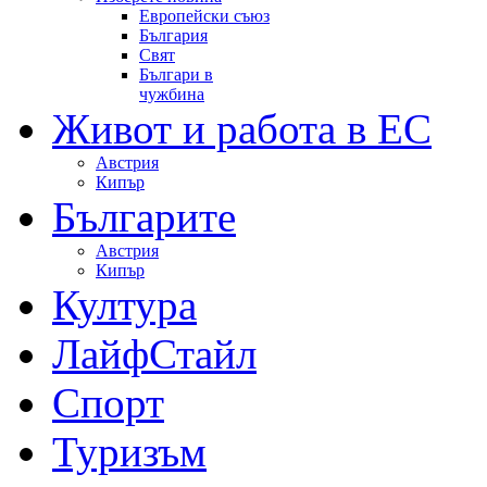
Европейски съюз
България
Свят
Българи в
чужбина
Живот и работа в ЕС
Австрия
Кипър
Българите
Австрия
Кипър
Култура
ЛайфСтайл
Спорт
Туризъм