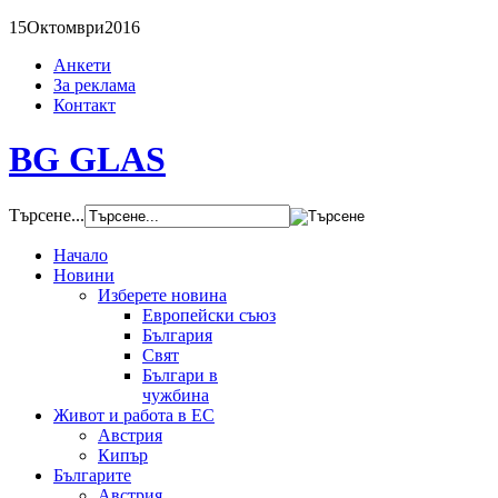
15
Октомври
2016
Анкети
За реклама
Контакт
BG GLAS
Търсене...
Начало
Новини
Изберете новина
Европейски съюз
България
Свят
Българи в
чужбина
Живот и работа в ЕС
Австрия
Кипър
Българите
Австрия