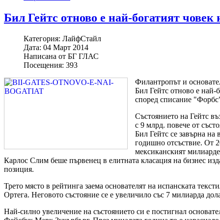
Бил Гейтс отново е най-богатият човек 
Категория:
ЛайфСтайл
Дата:
04 Март 2014
Написана от
БГ ГЛАС
Посещения:
393
Филантропът и основате
Бил Гейтс отново е най-б
според списание "Форбс
Състоянието на Гейтс въз
с 9 млрд. повече от съст
Бил Гейтс се завърна на 
годишно отсъствие. От 2
мексиканският милиарде
Карлос Слим беше първенец в елитната класация на бизнес изда
позиция.
Трето място в рейтинга заема основателят на испанската текс
Ортега. Неговото състояние се е увеличило със 7 милиарда дола
Най-силно увеличение на състоянието си е постигнал основате