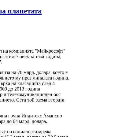
на планетата
л на компанията "Майкрософт"
огатият човек за тази година,
".
лиза на 76 млрд. долара, което е
оянието му през миналата година.
върха на класацията след 4-
009 до 2013 година
р и телекомуникационен бос
нието. Сега той заема втората
тилна група Индитекс Амансио
ра до 64 млрд. долара.
лят на социалната мрежа