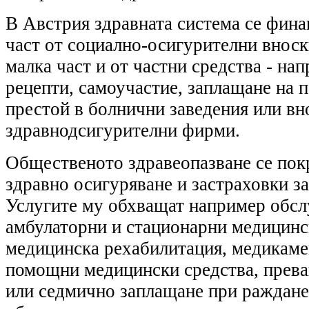
В Австрия здравната система се фина
част от социално-осигурителни вноск
малка част и от частни средства - нап
рецепти, самоучастие, заплащане на п
престой в болнични заведения или вн
здравнодсигурителни фирми.
Общественото здравеопазване се пок
здравно осигуряване и застраховки за
Услугите му обхващат например обсл
амбулаторни и стационарни медицинс
медицинска рехабилитация, медикаме
помощни медицински средства, прева
или седмично заплащане при раждане