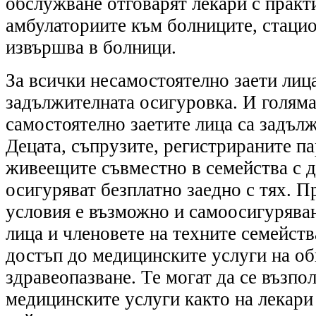
обслужване отговарят лекари с практ
амбулаториите към болниците, стацио
извършва в болници.
За всички несамостоятелно заети лиц
задължителната осигуровка. И голяма
самостоятелно заетите лица са задъл
Децата, съпрузите, регистрираните п
живеещите съвместно в семейства с де
осигуряват безплатно заедно с тях. 
условия е възможно и самоосигурява
лица и членовете на техните семейств
достъп до медицинските услуги на о
здравеопазване. Те могат да се възпол
медицинските услуги както на лекари 