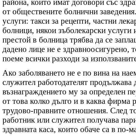
района, които имат договори със здра
от обществените болнични заведения
услуги: такси за рецепти, частни лека
болници, някои зъболекарски услуги и
престой в болница трябва да се запл
дадено лице не е здравноосигурено, т
поеме всички разходи за използванит
Ако заболяването не е по вина на на
служител работодателят продължава 
възнаграждението му за определен пе
от това колко дълго и в каква фирма 
трудово-правните отношения. След т
работник или служител получава пари
здравната каса, които обаче са в по-м