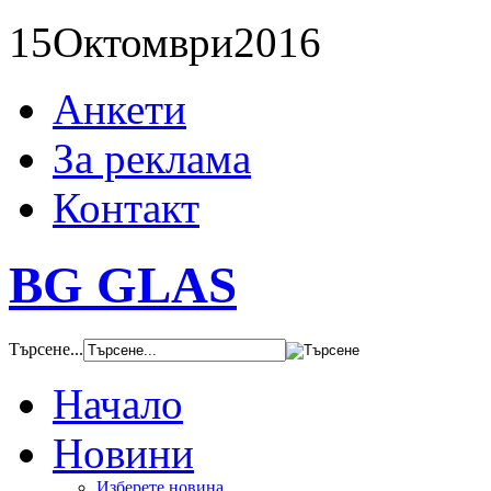
15
Октомври
2016
Анкети
За реклама
Контакт
BG GLAS
Търсене...
Начало
Новини
Изберете новина