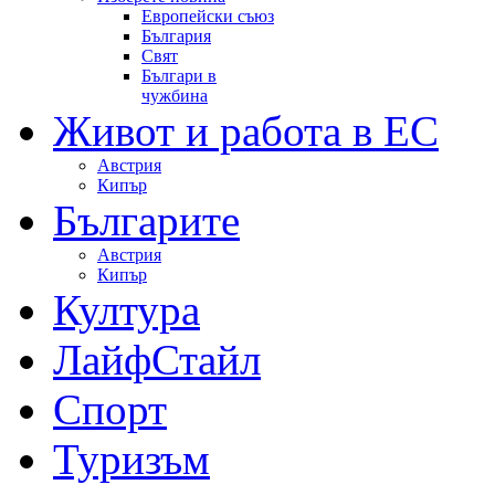
Европейски съюз
България
Свят
Българи в
чужбина
Живот и работа в ЕС
Австрия
Кипър
Българите
Австрия
Кипър
Култура
ЛайфСтайл
Спорт
Туризъм