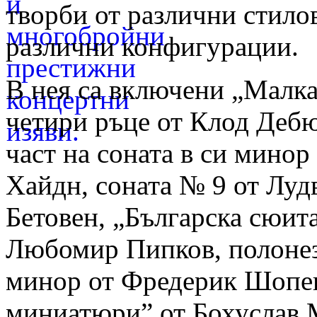
творби от различни стилов
различни конфигурации.
В нея са включени „Малка
четири ръце от Клод Деб
част на соната в си минор
Хайдн, соната № 9 от Луд
Бетовен, „Българска сюита
Любомир Пипков, полонез 
минор от Фредерик Шопе
миниатюри” от Бохуслав 