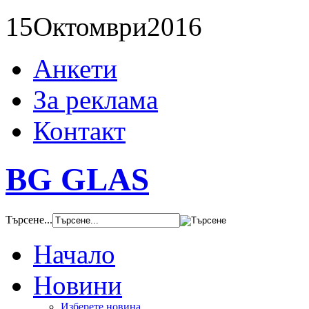
15
Октомври
2016
Анкети
За реклама
Контакт
BG GLAS
Търсене...
Начало
Новини
Изберете новина