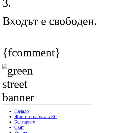
3.
Входът е свободен.
{fcomment}
Начало
Живот и работа в ЕС
Българите
Свят
Бизнес