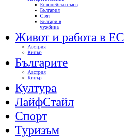
Европейски съюз
България
Свят
Българи в
чужбина
Живот и работа в ЕС
Австрия
Кипър
Българите
Австрия
Кипър
Култура
ЛайфСтайл
Спорт
Туризъм