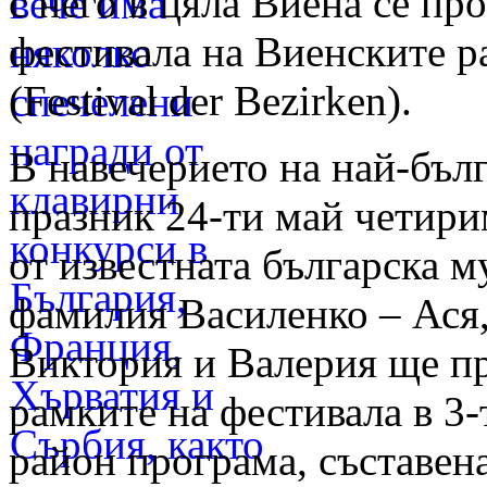
с него в цяла Виена се пр
фестивала на Виенските 
(Festival der Bezirken).
В навечерието на най-бъл
празник 24-ти май четир
от известната българска м
фамилия Василенко – Ася,
Виктория и Валерия ще пр
рамките на фестивала в 3
район програма, съставен