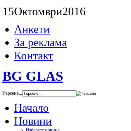
15
Октомври
2016
Анкети
За реклама
Контакт
BG GLAS
Търсене...
Начало
Новини
Изберете новина