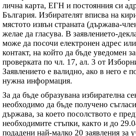
лична карта, ЕГН и постоянния си ад
България. Избирателят вписва на кир
мястото извън страната (държава-член
желае да гласува. В заявлението-декл
може да посочи електронен адрес или
контакт, на който да бъде уведомен за
проверката по чл. 17, ал. 3 от Изборн
Заявлението е валидно, ако в него е 
нужна информация.
За да бъде образувана избирателна се
необходимо да бъде получено съглас
държава, за което посолството е пре
необходимите стъпки, както и до 29.04
подадени най-малко 20 заявления за у