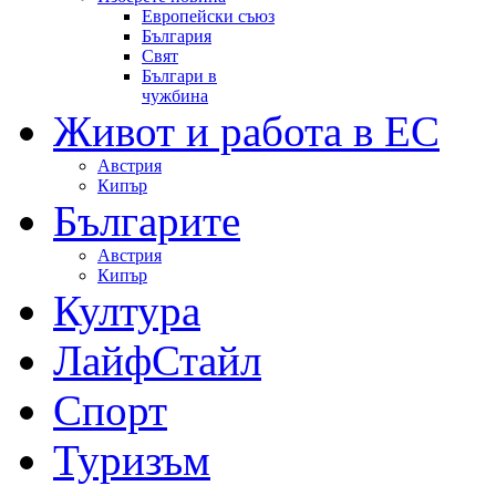
Европейски съюз
България
Свят
Българи в
чужбина
Живот и работа в ЕС
Австрия
Кипър
Българите
Австрия
Кипър
Култура
ЛайфСтайл
Спорт
Туризъм