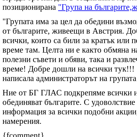
позиционирана
"Група на българите,
"Групата има за цел да обедини възм
от българите, живеещи в Австрия. До
всички, които са били за кратък или 
време там. Целта ни е както обмяна 
полезни съвети и обяви, така и развл
време! Добре дошли на всички тук!!! ...
написала администраторът на групата
Ние от БГ ГЛАС подкрепяме всички и
обединяват българите. С удоволстви
информация за всички подобни акции,
намерения.
{fcomment}