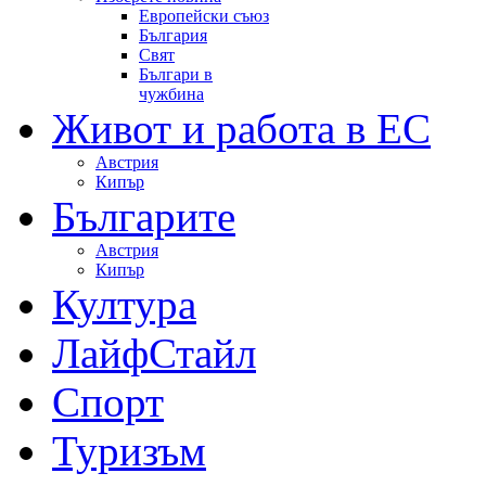
Европейски съюз
България
Свят
Българи в
чужбина
Живот и работа в ЕС
Австрия
Кипър
Българите
Австрия
Кипър
Култура
ЛайфСтайл
Спорт
Туризъм