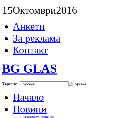
15
Октомври
2016
Анкети
За реклама
Контакт
BG GLAS
Търсене...
Начало
Новини
Изберете новина