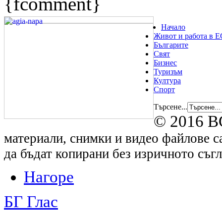
{fcomment}
Начало
Живот и работа в Е
Българите
Свят
Бизнес
Туризъм
Култура
Спорт
Търсене...
© 2016 B
материали, снимки и видео файлове са
да бъдат копирани без изричното съгл
Нагоре
БГ Глас