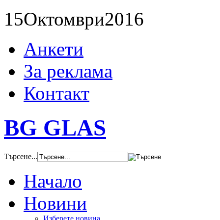
15
Октомври
2016
Анкети
За реклама
Контакт
BG GLAS
Търсене...
Начало
Новини
Изберете новина