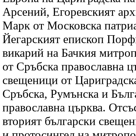
Арсений, Егоревският ар
Марк от Московска патри
Йегарският епископ Порф
викарий на Бачкия митро
от Сръбска православна ц
свещеници от Цариградска
Сръбска, Румънска и Бълг
православна църква. Отсъ
вторият български свещен
и протосингел на митропо