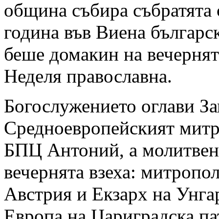
община събира събратята 
година във Виена българс
беше домакин на вечернят
Неделя православна.
Богослужението оглави За
Средноевропейският митр
БПЦ Антоний, а молитвен
вечернята взеха: митропол
Австрия и Екзарх на Унга
Европа на Цариградска п