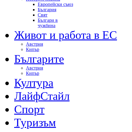
Европейски съюз
България
Свят
Българи в
чужбина
Живот и работа в ЕС
Австрия
Кипър
Българите
Австрия
Кипър
Култура
ЛайфСтайл
Спорт
Туризъм