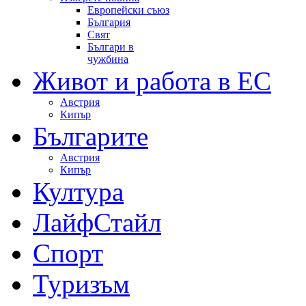
Европейски съюз
България
Свят
Българи в
чужбина
Живот и работа в ЕС
Австрия
Кипър
Българите
Австрия
Кипър
Култура
ЛайфСтайл
Спорт
Туризъм