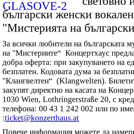
световно 
български женски вокален
"Мистерията на български
За всички любители на българската м
на "Мистериите“ Концертхаус предл
добра оферта: при закупуването на е
безплатен. Кодовата дума за безплатн
"Клангвелтен“ (Klangwelten). Билетит
закупят директно на касата на Концер
1030 Wien, Lothringerstraße 20, с кре
телефона: 00 43 1 242 002 или по име
:
ticket@konzerthaus.at
Повече информация можете да намери