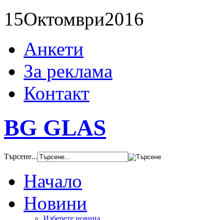
15
Октомври
2016
Анкети
За реклама
Контакт
BG GLAS
Търсене...
Начало
Новини
Изберете новина