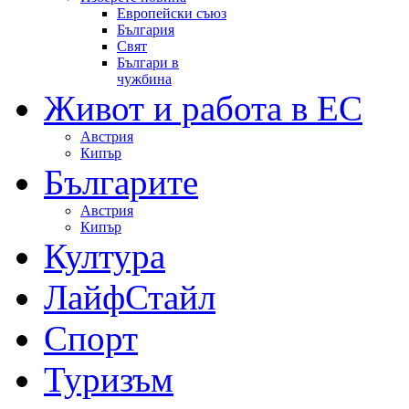
Европейски съюз
България
Свят
Българи в
чужбина
Живот и работа в ЕС
Австрия
Кипър
Българите
Австрия
Кипър
Култура
ЛайфСтайл
Спорт
Туризъм