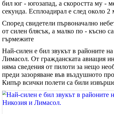
бил юг - югозапад, а скоростта му - м
секунда. Есплоадирал е след около 2
Според свидетели първоначално небет
от силен блясък, а малко по - късно са
гърмежите
Най-силен е бил звукът в районите на
Лимасол. От гражданската авиация и
няма сведения от пилоти за нещо нео
преди зазоряване във въздушното пр
Кипър всички полети са били извърш