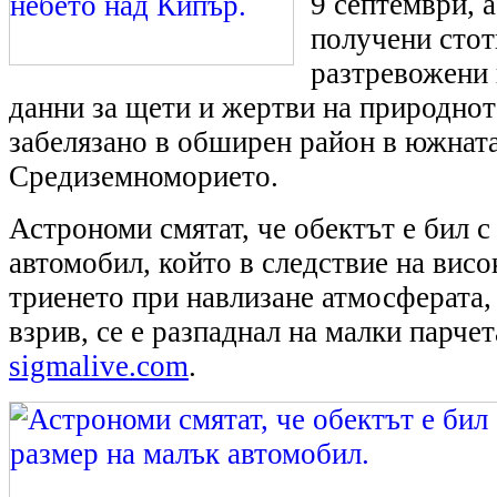
9 септември, а
получени стот
разтревожени
данни за щети и жертви на природнот
забелязано в обширен район в южната
Средиземноморието.
Астрономи смятат, че обектът е бил с
автомобил, който в следствие на висо
триенето при навлизане атмосферата,
взрив, се е разпаднал на малки парче
sigmalive.com
.