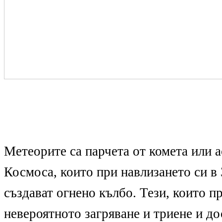
Метеорите са парчета от комета или 
Космоса, които при навлизането си в
създават огнено кълбо. Тези, които п
невероятното загряване и триене и до