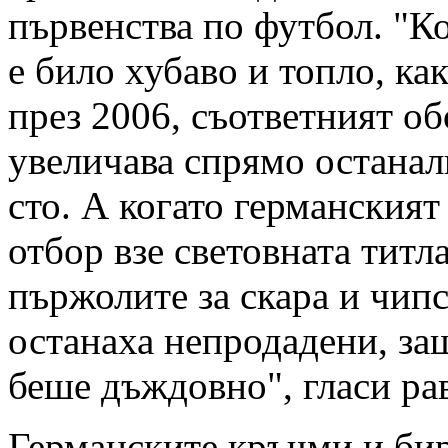
първенства по футбол. "К
е било хубаво и топло, ка
през 2006, съответният об
увеличава спрямо останали
сто. А когато германския
отбор взе световната титла
пържолите за скара и чипс
останаха непродадени, за
беше дъждовно", гласи ра
Германските кръчми и би