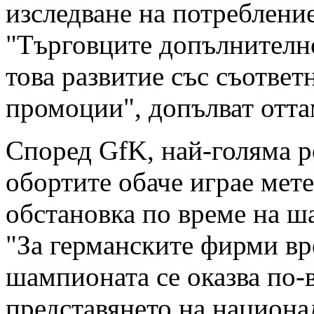
изследване на потребление
"Търговците допълнителн
това развитие със съответ
промоции", допълват отта
Според GfK, най-голяма р
обортите обаче играе мет
обстановка по време на ш
"За германските фирми вр
шампионата се оказва по-
представянето на национа