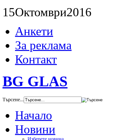
15
Октомври
2016
Анкети
За реклама
Контакт
BG GLAS
Търсене...
Начало
Новини
Изберете новина