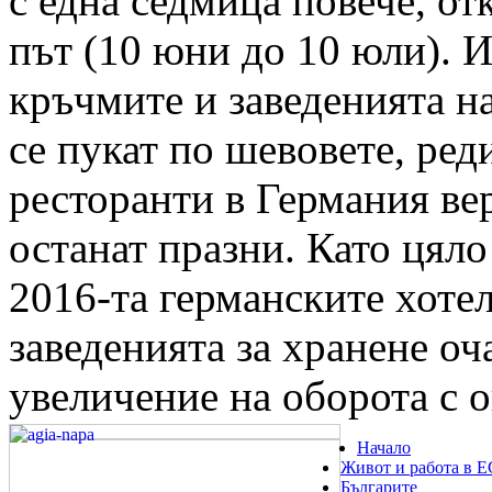
с една седмица повече, от
път (10 юни до 10 юли). И
кръчмите и заведенията н
се пукат по шевовете, ред
ресторанти в Германия ве
останат празни. Като цяло
2016-та германските хоте
заведенията за хранене оч
увеличение на оборота с о
Начало
Живот и работа в Е
Българите