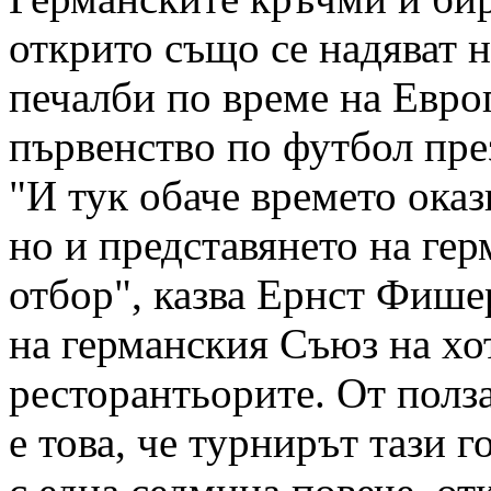
открито също се надяват 
печалби по време на Евро
първенство по футбол през
"И тук обаче времето оказ
но и представянето на ге
отбор", казва Ернст Фише
на германския Съюз на хо
ресторантьорите. От полза
е това, че турнирът тази г