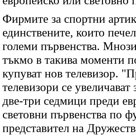
европейско или световно 
Фирмите за спортни артик
единствените, които пече
големи първенства. Мноз
тъкмо в такива моменти п
купуват нов телевизор. "
телевизори се увеличават
две-три седмици преди ев
световни първенства по фу
представител на Дружеств