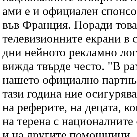
ами е и официален спонсо
във Франция. Поради това
телевизионните екрани в 
дни нейното рекламно лог
вижда твърде често. "В ра
нашето официално партнь
тази година ние осигуряв
на реферите, на децата, ко
на терена с националните 
и на другите помощници. 