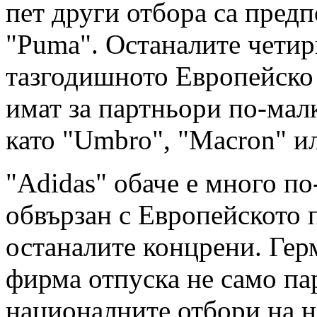
пет други отбора са пред
"Puma". Останалите четир
тазгодишното Европейско
имат за партньори по-ма
като "Umbro", "Мacron" и
"Adidas" обаче е много по
обвързан с Европейското 
останалите концрени. Гер
фирма отпуска не само па
националните отбори на н