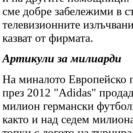
сме добре забележими в с
телевизионните излъчван
казват от фирмата.
Артикули за милиарди
На миналото Европейско 
през 2012 "Adidas" продад
милион германски футбол
както и над седем милион
топки с логото на турнир