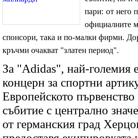
пари: от него 
официалните м
спонсори, така и по-малки фирми. До
кръчми очакват "златен период".
За "Аdidas", най-големия
концерн за спортни артик
Европейското първенство 
събитие с централно знач
от германския град Херцо
предоставя екипировката 