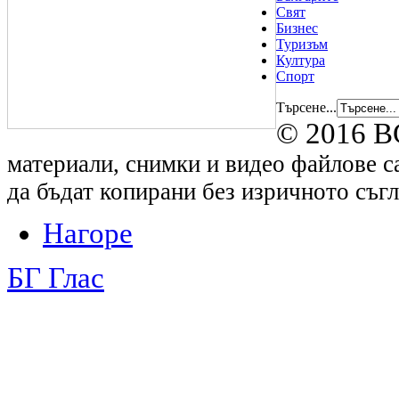
Свят
Бизнес
Туризъм
Култура
Спорт
Търсене...
© 2016 B
материали, снимки и видео файлове са
да бъдат копирани без изричното съгл
Нагоре
БГ Глас