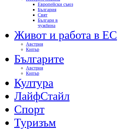
Европейски съюз
България
Свят
Българи в
чужбина
Живот и работа в ЕС
Австрия
Кипър
Българите
Австрия
Кипър
Култура
ЛайфСтайл
Спорт
Туризъм